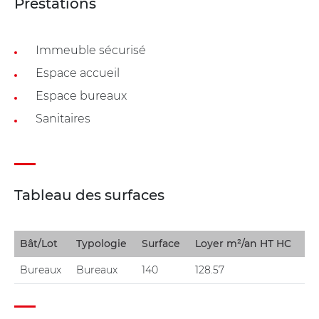
Prestations
Immeuble sécurisé
Espace accueil
Espace bureaux
Sanitaires
Tableau des surfaces
Bât/Lot
Typologie
Surface
Loyer m²/an HT HC
Bureaux
Bureaux
140
128.57