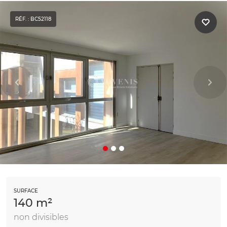
RÉF. : BC52118
SURFACE
140 m²
non divisibles