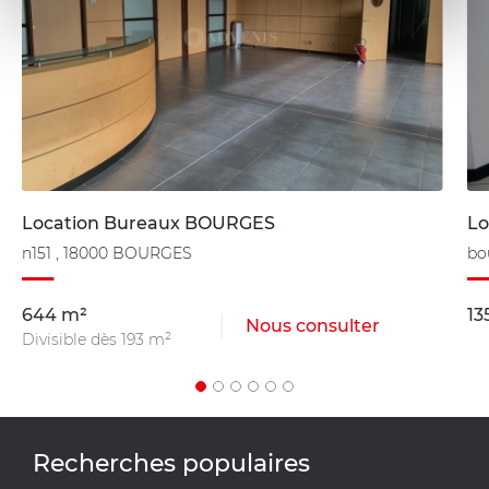
Location Bureaux BOURGES
Lo
n151 , 18000 BOURGES
bo
644 m²
13
Nous consulter
Divisible dès 193 m²
Recherches populaires