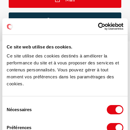
Téléphone
Ce site web utilise des cookies.
Ce site utilise des cookies destinés à améliorer la
DPE - GES
performance du site et à vous proposer des services et
contenus personnalisés. Vous pouvez gérer à tout
Consommation énergétique :
moment vos préférences dans les paramétrages des
cookies.
Diagnostic en cours de réalisation
Gaz à effet de serre :
Sélection
Nécessaires
du
Diagnostic en cours de réalisation
consentement
Préférences