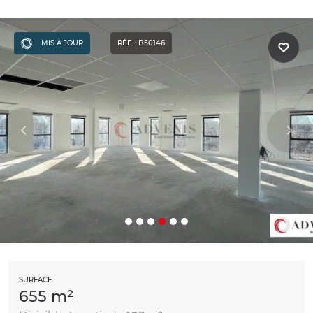
MIS À JOUR
RÉF. : B50146
SURFACE
655 m²