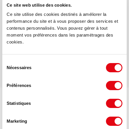
Votre interlocuteur dédié
Ce site web utilise des cookies.
Tom TOURNIER
Ce site utilise des cookies destinés à améliorer la
performance du site et à vous proposer des services et
contenus personnalisés. Vous pouvez gérer à tout
Mail
moment vos préférences dans les paramétrages des
cookies.
Téléphone
Sélection
Nécessaires
du
consentement
Préférences
Voir les offres similaires
Statistiques
DPE - GES
Marketing
Consommation énergétique :