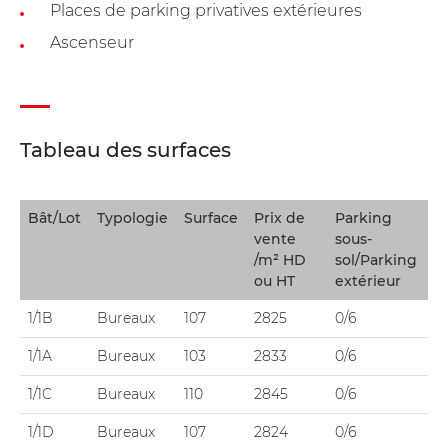
Places de parking privatives extérieures
Ascenseur
Tableau des surfaces
Bât/Lot
Typologie
Surface
Prix de
Parking
vente
sous-
/m² HD
sol/Parking
ou HT
extérieur
1/1B
Bureaux
107
2825
0/6
1/1A
Bureaux
103
2833
0/6
1/1C
Bureaux
110
2845
0/6
1/1D
Bureaux
107
2824
0/6