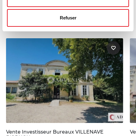
Ces annonces pourraient vous
intéresser :
Refuser
Vente Investisseur Bureaux VILLENAVE
Ve