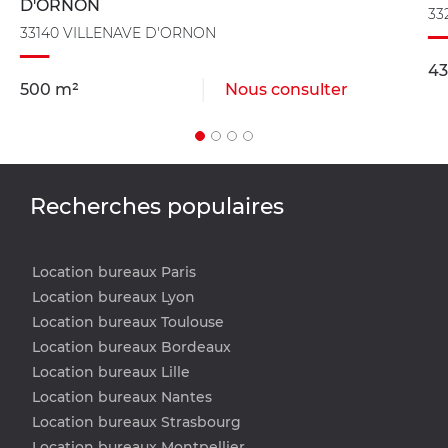
D'ORNON
33
33140 VILLENAVE D'ORNON
43
500 m²
Nous consulter
Recherches populaires
Location bureaux Paris
Location bureaux Lyon
Location bureaux Toulouse
Location bureaux Bordeaux
Location bureaux Lille
Location bureaux Nantes
Location bureaux Strasbourg
Location bureaux Montpellier