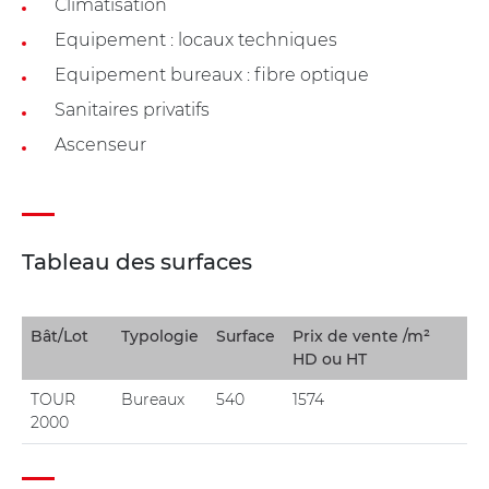
Climatisation
Equipement : locaux techniques
Equipement bureaux : fibre optique
Sanitaires privatifs
Ascenseur
Tableau des surfaces
Bât/Lot
Typologie
Surface
Prix de vente /m²
HD ou HT
TOUR
Bureaux
540
1574
2000