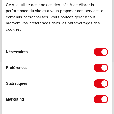
Ce site utilise des cookies destinés à améliorer la
performance du site et à vous proposer des services et
Mail
contenus personnalisés. Vous pouvez gérer à tout
moment vos préférences dans les paramétrages des
Téléphone
cookies.
Sélection
Nécessaires
du
consentement
Préférences
Voir les offres similaires
DPE - GES
Statistiques
Consommation énergétique :
Marketing
Diagnostic en cours de réalisation