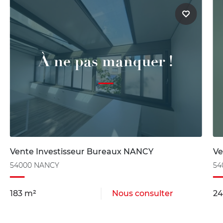
À ne pas manquer !
Vente Investisseur Bureaux NANCY
Ve
54000 NANCY
54
183 m²
Nous consulter
24