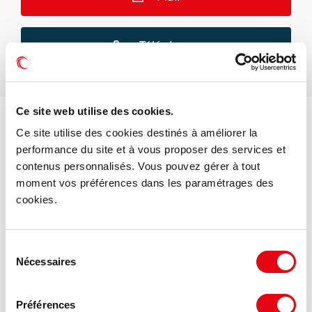
Téléphone
Ce site web utilise des cookies.
Ce site utilise des cookies destinés à améliorer la
DPE - GES
performance du site et à vous proposer des services et
contenus personnalisés. Vous pouvez gérer à tout
Consommation énergétique :
moment vos préférences dans les paramétrages des
cookies.
Diagnostic en cours de réalisation
Gaz à effet de serre :
Sélection
Nécessaires
du
Diagnostic en cours de réalisation
consentement
Préférences