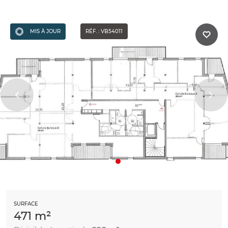
MIS À JOUR
RÉF. : VB54011
SURFACE
471 m²