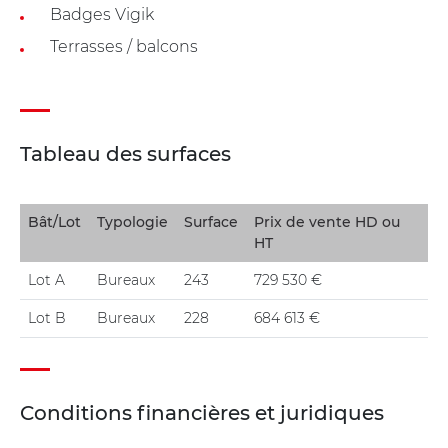
Badges Vigik
Terrasses / balcons
Tableau des surfaces
Bât/Lot
Typologie
Surface
Prix de vente HD ou
HT
Lot A
Bureaux
243
729 530 €
Lot B
Bureaux
228
684 613 €
Conditions financières et juridiques