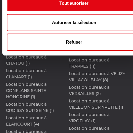
D'ARCY (2)
Tout autoriser
Location bureaux à SAINT
Location bureaux à
AUBIN (2)
BUCHELAY (1)
Location bureaux à SAINT
Autoriser la sélection
Location bureaux à CERGY
GERMAIN EN LAYE (8)
(7)
Location bureaux à SAINT
Location bureaux à
OUEN L'AUMONE (3)
Refuser
CHANTELOUP LES VIGNES
Location bureaux à
(1)
SANNOIS (1)
Location bureaux à
Location bureaux à
CHATOU (1)
TRAPPES (11)
Location bureaux à
Location bureaux à VELIZY
CLAMART (1)
VILLACOUBLAY (8)
Location bureaux à
Location bureaux à
CONFLANS SAINTE
VERSAILLES (2)
HONORINE (1)
Location bureaux à
Location bureaux à
VILLEBON SUR YVETTE (1)
CROISSY SUR SEINE (1)
Location bureaux à
Location bureaux à
VIROFLAY (1)
ELANCOURT (4)
Location bureaux à
Location bureaux à