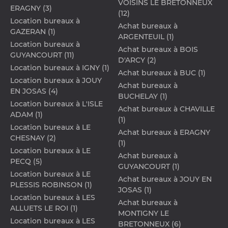
VOISINS LE BRETONNEUX
ERAGNY (3)
(12)
Location bureaux à
Achat bureaux à
GAZERAN (1)
ARGENTEUIL (1)
Location bureaux à
Achat bureaux à BOIS
GUYANCOURT (11)
D'ARCY (2)
Location bureaux à IGNY (1)
Achat bureaux à BUC (1)
Location bureaux à JOUY
Achat bureaux à
EN JOSAS (4)
BUCHELAY (1)
Location bureaux à L'ISLE
Achat bureaux à CHAVILLE
ADAM (1)
(1)
Location bureaux à LE
Achat bureaux à ERAGNY
CHESNAY (2)
(1)
Location bureaux à LE
Achat bureaux à
PECQ (5)
GUYANCOURT (1)
Location bureaux à LE
Achat bureaux à JOUY EN
PLESSIS ROBINSON (1)
JOSAS (1)
Location bureaux à LES
Achat bureaux à
ALLUETS LE ROI (1)
MONTIGNY LE
Location bureaux à LES
BRETONNEUX (6)