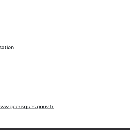
sation
ww.georisques.gouv.fr