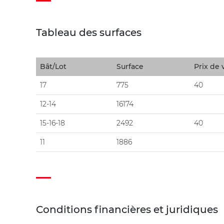
Tableau des surfaces
Bât/Lot
Surface
Prix de
17
775
40
12-14
16174
15-16-18
2492
40
11
1886
Conditions financières et juridiques