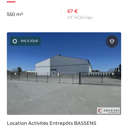
67 €
550 m²
HT HC/m²/an
MIS À JOUR
Location Activités Entrepôts BASSENS