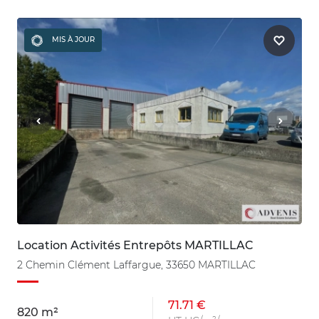
MIS À JOUR
Location Activités Entrepôts MARTILLAC
2 Chemin Clément Laffargue, 33650 MARTILLAC
71.71 €
820 m²