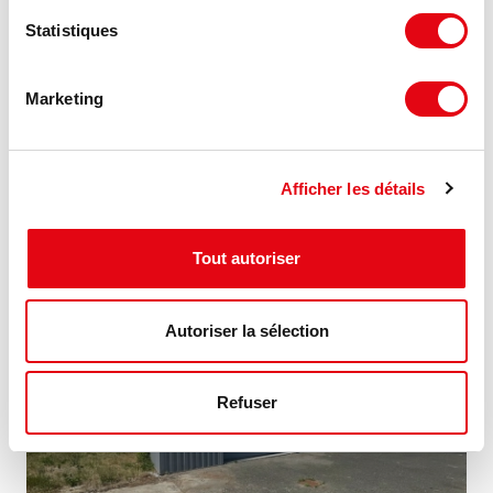
Statistiques
Location Activités Entrepôts BRUGES
Marketing
5 rue de milan, 33520 BRUGES
Afficher les détails
70 €
231 m²
HT HC/m²/an
Tout autoriser
NOUVEAUTÉ
Autoriser la sélection
Refuser