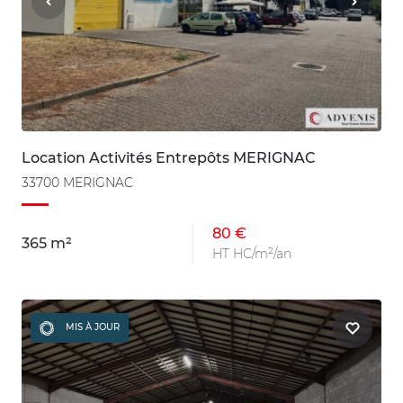
Location Activités Entrepôts MERIGNAC
33700 MERIGNAC
80 €
365 m²
HT HC/m²/an
MIS À JOUR