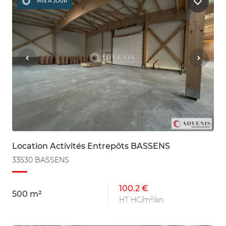
MIS À JOUR
Location Activités Entrepôts BASSENS
33530 BASSENS
100.2 €
500 m²
HT HC/m²/an