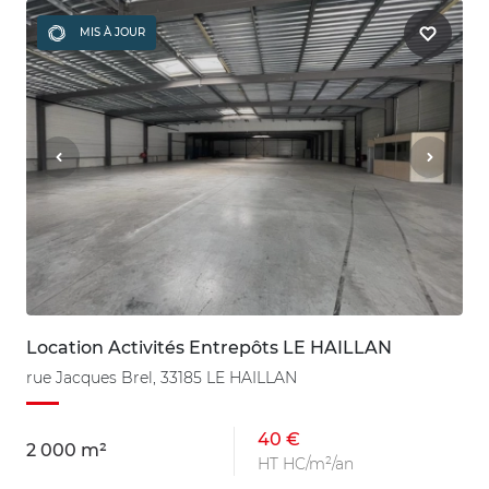
MIS À JOUR
Location Activités Entrepôts LE HAILLAN
rue Jacques Brel, 33185 LE HAILLAN
40 €
2 000 m²
HT HC/m²/an