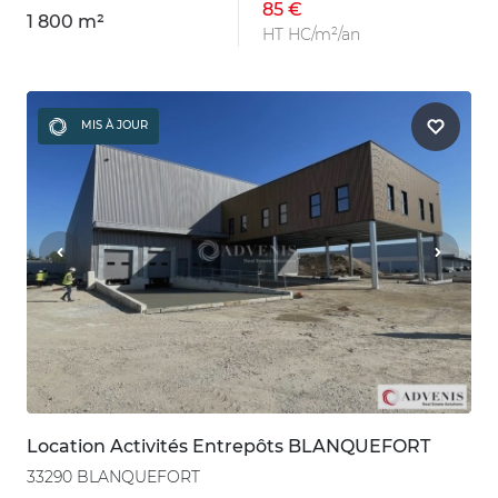
85 €
1 800 m²
HT HC/m²/an
MIS À JOUR
Location Activités Entrepôts BLANQUEFORT
33290 BLANQUEFORT