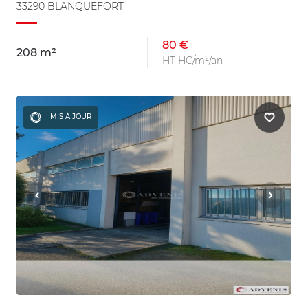
33290 BLANQUEFORT
80 €
208 m²
HT HC/m²/an
MIS À JOUR