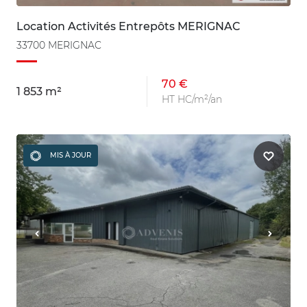
Location Activités Entrepôts MERIGNAC
33700 MERIGNAC
70 €
1 853 m²
HT HC/m²/an
MIS À JOUR