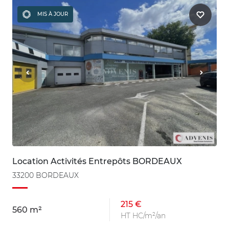
MIS À JOUR
Location Activités Entrepôts BORDEAUX
33200 BORDEAUX
215 €
560 m²
HT HC/m²/an