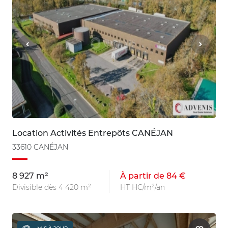
Location Activités Entrepôts CANÉJAN
33610 CANÉJAN
8 927 m²
À partir de 84 €
Divisible dès 4 420 m²
HT HC/m²/an