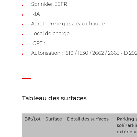
Sprinkler ESFR
RIA
Aérotherme gaz à eau chaude
Local de charge
ICPE :
Autorisation : 1510 / 1530 / 2662 / 2663 - D 29
Tableau des surfaces
Bât/Lot
Surface
Détail des surfaces
Parking 
sol/Park
extérieur