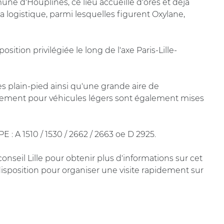
une d'Houplines, ce lieu accueille d'ores et déjà
 logistique, parmi lesquelles figurent Oxylane,
osition privilégiée le long de l'axe Paris-Lille-
ès plain-pied ainsi qu'une grande aire de
nement pour véhicules légers sont également mises
 : A 1510 / 1530 / 2662 / 2663 oe D 2925.
nseil Lille pour obtenir plus d'informations sur cet
isposition pour organiser une visite rapidement sur