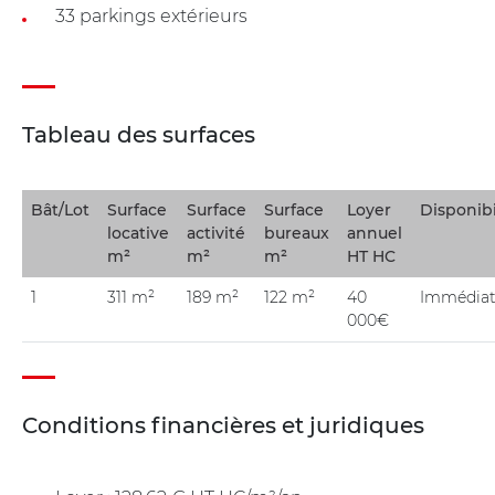
33 parkings extérieurs
Tableau des surfaces
Bât/Lot
Surface
Surface
Surface
Loyer
Disponibi
locative
activité
bureaux
annuel
m²
m²
m²
HT HC
1
311 m²
189 m²
122 m²
40
Immédia
000€
Conditions financières et juridiques