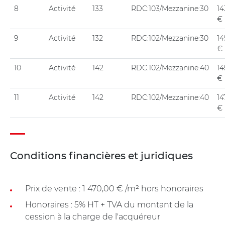
8
Activité
133
RDC:103/Mezzanine:30
14
€
9
Activité
132
RDC:102/Mezzanine:30
14
€
10
Activité
142
RDC:102/Mezzanine:40
14
€
11
Activité
142
RDC:102/Mezzanine:40
14
€
Conditions financières et juridiques
Prix de vente : 1 470,00 € /m² hors honoraires
Honoraires : 5% HT + TVA du montant de la
cession à la charge de l'acquéreur