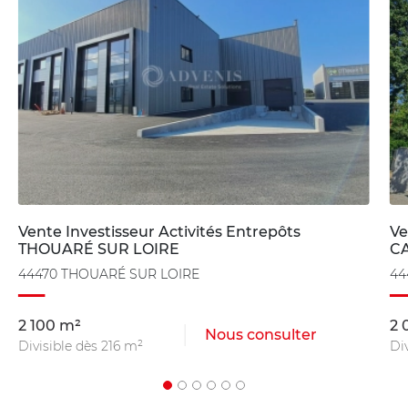
Vente Investisseur Activités Entrepôts
Ve
THOUARÉ SUR LOIRE
C
44470 THOUARÉ SUR LOIRE
44
2 100 m²
2 
Nous consulter
Divisible dès 216 m²
Di