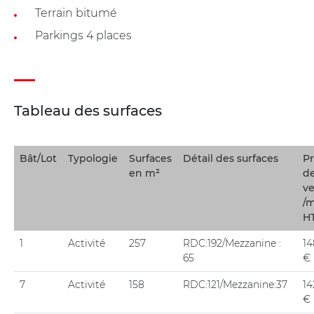
Terrain bitumé
Parkings 4 places
Tableau des surfaces
Bât/Lot
Typologie
Surfaces
Détail des surfaces
Pr
en m²
d
v
/
H
1
Activité
257
RDC:192/Mezzanine :
14
65
€
7
Activité
158
RDC:121/Mezzanine:37
14
€