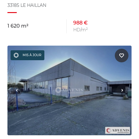
33185 LE HAILLAN
988 €
1 620 m²
HD/m²
MIS À JOUR