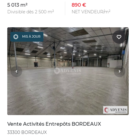
5 013 m²
890 €
Divisible dès 2 500 m²
NET VENDEUR/m²
MIS À JOUR
Vente Activités Entrepôts BORDEAUX
33300 BORDEAUX