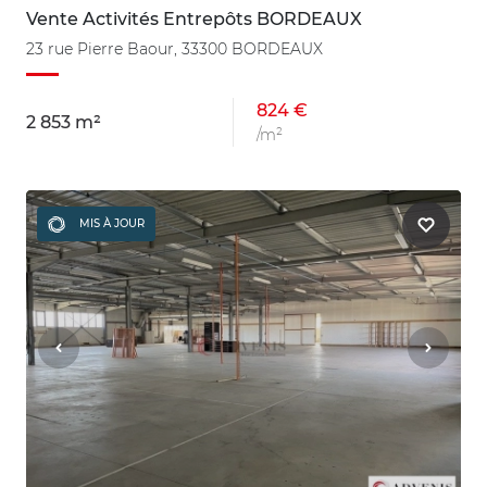
Vente Activités Entrepôts BORDEAUX
23 rue Pierre Baour, 33300 BORDEAUX
824 €
2 853 m²
/m²
MIS À JOUR