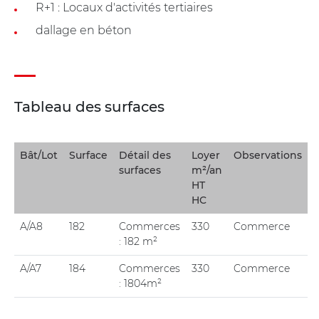
R+1 : Locaux d'activités tertiaires
dallage en béton
Tableau des surfaces
Bât/Lot
Surface
Détail des
Loyer
Observations
surfaces
m²/an
HT
HC
A/A8
182
Commerces
330
Commerce
: 182 m²
A/A7
184
Commerces
330
Commerce
: 1804m²