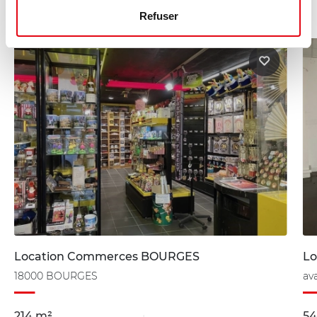
Refuser
Location Commerces BOURGES
Lo
18000 BOURGES
av
214 m²
54