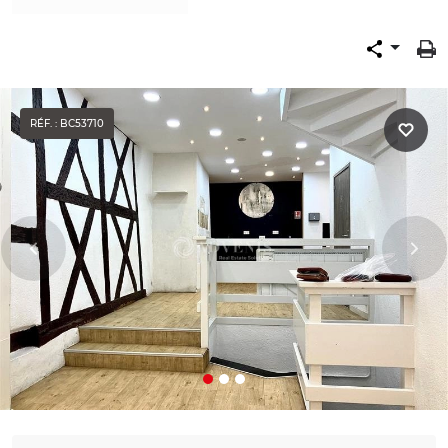
RÉF. : BC53710