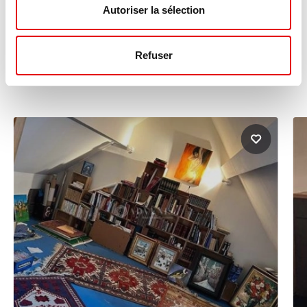
Autoriser la sélection
Ces annonces pourraient vous
Refuser
intéresser :