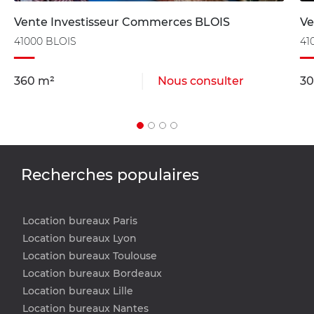
Vente Investisseur Commerces BLOIS
Ve
41000 BLOIS
41
360 m²
Nous consulter
30
Recherches populaires
Location bureaux Paris
Location bureaux Lyon
Location bureaux Toulouse
Location bureaux Bordeaux
Location bureaux Lille
Location bureaux Nantes