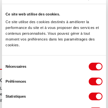
DPE - GES
Ce site web utilise des cookies.
Consommation énergétique :
Ce site utilise des cookies destinés à améliorer la
performance du site et à vous proposer des services et
Diagnostic en cours de réalisation
contenus personnalisés. Vous pouvez gérer à tout
moment vos préférences dans les paramétrages des
Gaz à effet de serre :
cookies.
Diagnostic en cours de réalisation
Sélection
Nécessaires
du
consentement
Géorisques
Préférences
Les informations sur les risques auxquels ce bien est
exposé sont disponibles sur le site Géorisques :
Statistiques
www.georisques.gouv.fr