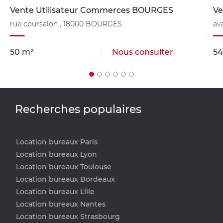
Vente Utilisateur Commerces BOURGES
Ve
rue coursalon , 18000 BOURGES
av
50 m²
Nous consulter
54
Recherches populaires
Location bureaux Paris
Location bureaux Lyon
Location bureaux Toulouse
Location bureaux Bordeaux
Location bureaux Lille
Location bureaux Nantes
Location bureaux Strasbourg