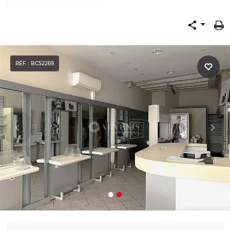
RÉF. : BC52269