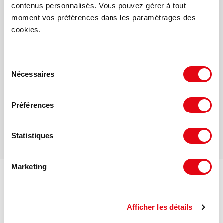
contenus personnalisés. Vous pouvez gérer à tout
Votre interlocuteur dédié
moment vos préférences dans les paramétrages des
Francis HABER
cookies.
Mail
Sélection
Nécessaires
du
consentement
Téléphone
Préférences
Statistiques
Marketing
Voir les offres similaires
DPE - GES
Afficher les détails
Consommation énergétique :