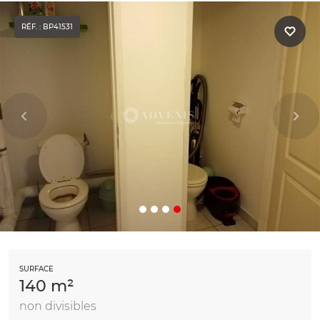
RÉF. : BP41531
SURFACE
140 m²
non divisibles