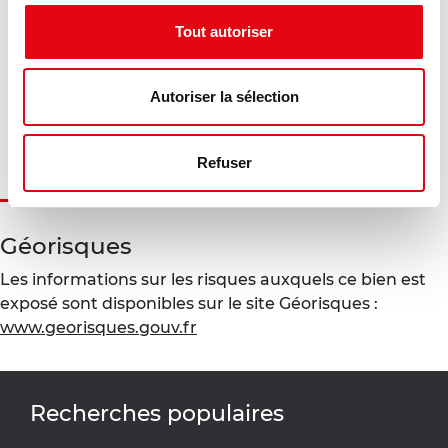
Tout autoriser
Diagnostic en cours de réalisation
Gaz à effet de serre :
Autoriser la sélection
Diagnostic en cours de réalisation
Refuser
Géorisques
Les informations sur les risques auxquels ce bien est
exposé sont disponibles sur le site Géorisques :
www.georisques.gouv.fr
Recherches populaires