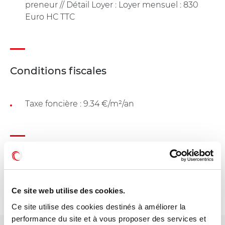
preneur // Détail Loyer : Loyer mensuel : 830
Euro HC TTC
Conditions fiscales
Taxe foncière : 9.34 €/m²/an
Dessertes - COGNAC (16100)
Sur la N141 en provenance de Jarnac et direction
Ce site web utilise des cookies.
Saintes Sortie au rond point direction D73.
Ce site utilise des cookies destinés à améliorer la
performance du site et à vous proposer des services et