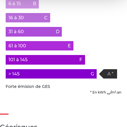
6 à 15
B
16 à 30
C
31 à 60
D
61 à 100
E
101 à 145
F
> 145
G
A *
Forte émision de GES
* En kWh
/m².an
ep
Géorisques