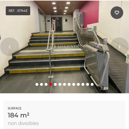
RÉF. : S17443
SURFACE
184 m²
non divisibles