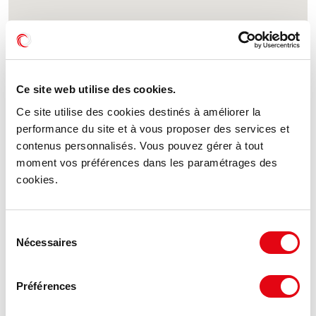
Ce site web utilise des cookies.
Ce site utilise des cookies destinés à améliorer la
performance du site et à vous proposer des services et
DPE - GES
contenus personnalisés. Vous pouvez gérer à tout
moment vos préférences dans les paramétrages des
Consommation énergétique :
cookies.
Bâtiment économe
Bâtiment
Sélection
Nécessaires
≤
A
du
50
consentement
Préférences
51 à 110
B