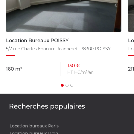
Location Bureaux POISSY
Lo
5/7 rue Charles Edouard Jeanneret , 78300 POISSY
1 
130 €
160 m²
21
HT HC/m²/an
Recherches populaires
Location bureaux Paris
Location bureaux Lyon