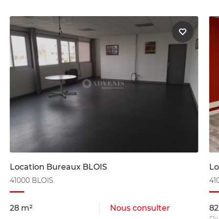
Location Bureaux BLOIS
Lo
41000 BLOIS
41
28 m²
Nous consulter
82
Di