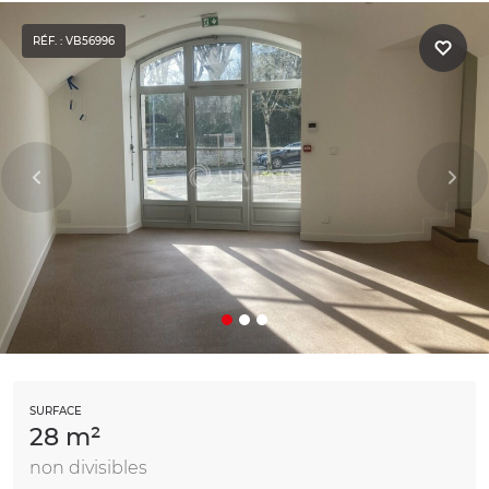
RÉF. : VB56996
SURFACE
28 m²
non divisibles