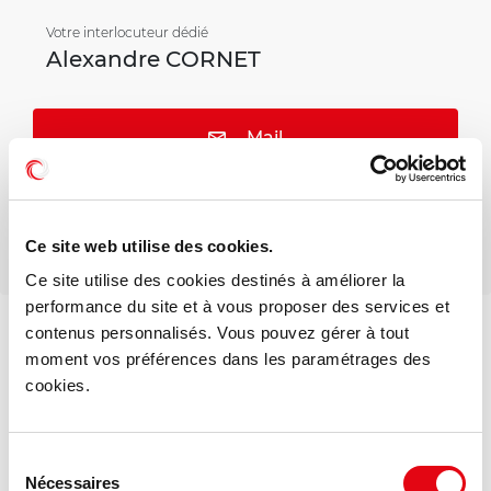
Votre interlocuteur dédié
Alexandre CORNET
Mail
Téléphone
Ce site web utilise des cookies.
Ce site utilise des cookies destinés à améliorer la
performance du site et à vous proposer des services et
contenus personnalisés. Vous pouvez gérer à tout
moment vos préférences dans les paramétrages des
DPE - GES
cookies.
Consommation énergétique :
Sélection
Diagnostic en cours de réalisation
Nécessaires
du