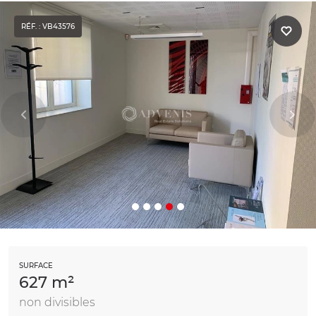
RÉF. : VB43576
SURFACE
627 m²
non divisibles