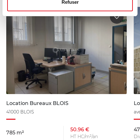
Refuser
Location Bureaux BLOIS
Lo
41000 BLOIS
av
50.96 €
47
785 m²
HT HC/m²/an
Di