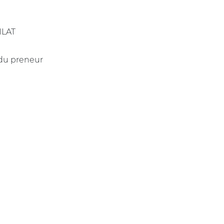
 ILAT
 du preneur