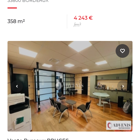
33800 BORDEAUX
4 243 €
358 m²
/m²