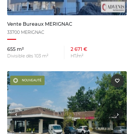
Vente Bureaux MERIGNAC
33700 MERIGNAC
655 m²
2 671 €
Divisible dès 103 m²
HT/m²
NOUVEAUTÉ