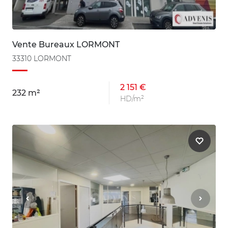
Vente Bureaux LORMONT
33310 LORMONT
2 151 €
232 m²
HD/m²