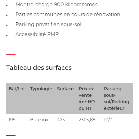
Montre-charge 900 kilogrammes
Parties communes en cours de rénovation
Parking privatif en sous-sol
Accessibilité PMR
Tableau des surfaces
Bât/Lot
Typologie
Surface
Prix de
Parking
vente
sous-
/m² HD
sol/Parking
ou HT
extérieur
196
Bureaux
425
2305,88
10/0