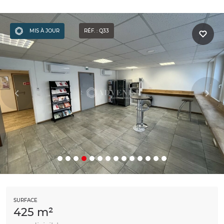
MIS À JOUR
RÉF. : Q33
SURFACE
425 m²