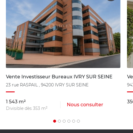
Vente Investisseur Bureaux IVRY SUR SEINE
Ve
23 rue RASPAIL , 94200 IVRY SUR SEINE
94
1 543 m²
35
Nous consulter
Divisible dès 353 m²