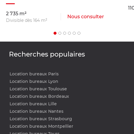
11
2 735 m²
Nous consulter
Divisible dès 164 m²
Recherches populaires
Location bureaux Paris
Location bureaux Lyon
Location bureaux Toulouse
Location bureaux Bordeaux
Location bureaux Lille
Location bureaux Nantes
Location bureaux Strasbourg
Location bureaux Montpellier
Location bureaux Tours