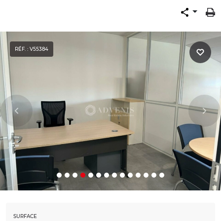
RÉF. : V55384
SURFACE