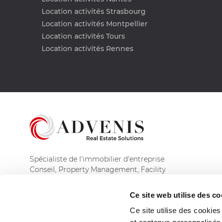
Location activités Strasbourg
Location activités Montpellier
Location activités Tours
Location activités Rennes
Spécialiste de l'immobilier d'entreprise
Conseil, Property Management, Facility
Management et Asset Management
Ce site web utilise des co
Découvrir le groupe
Ce site utilise des cookie