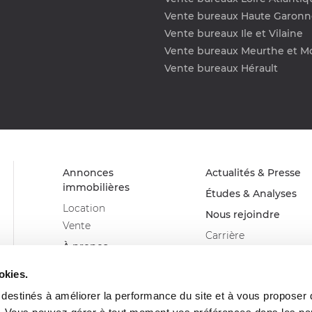
Vente bureaux Haute Garonn
Vente bureaux Ile et Vilaine
Vente bureaux Meurthe et Mo
Vente bureaux Hérault
Annonces
Actualités & Presse
immobilières
Études & Analyses
Location
Nous rejoindre
Vente
Carrière
À propos
Devenir franchisé
Advenis Real Estate
Glossaire
okies.
Solutions
s destinés à améliorer la performance du site et à vous proposer
Nos métiers