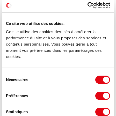
Un ancrage lorrain fort depuis plus de 35 ans
Implanté en Lorraine depuis 1989, Advenis Property
Management gère aujourd'hui
350 sites
Ce site web utilise des cookies.
représentant 1,6 million de m²
sur le territoire
Ce site utilise des cookies destinés à améliorer la
régional. Ce nouveau mandat consolide une
performance du site et à vous proposer des services et
présence historique
et enrichit un
portefeuille de
contenus personnalisés. Vous pouvez gérer à tout
références déjà solide
auprès des établissements
moment vos préférences dans les paramétrages des
publics et sociétés d'économie mixte.
cookies.
Advenis PM accompagne notamment des
partenaires institutionnels de premier plan tels que
l'EPFIF, la Société des Grands Projets, Toulouse
Sélection
Métropole, la Foncière Aix Marseille Provence ou
Nécessaires
du
encore la SPLA Lyon Part-Dieu.
consentement
Préférences
La confiance des acteurs publics, un marqueur de
l'expertise Advenis PM
Statistiques