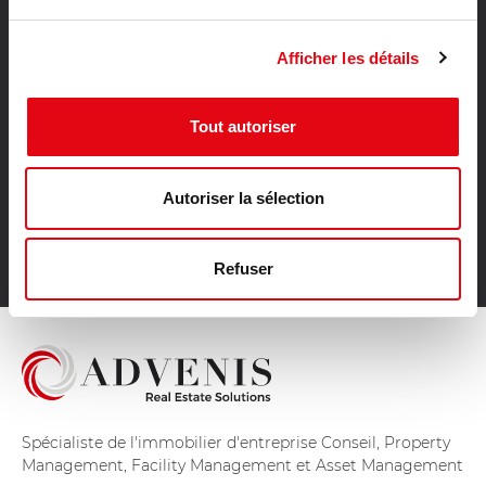
Location activités Rennes
Vente bureaux Hauts de Seine
Afficher les détails
Vente bureaux Gironde
Vente bureaux Nord
Vente bureaux Bas Rhin
Tout autoriser
Vente bureaux Loire Atlantique
Vente bureaux Haute Garonne
Autoriser la sélection
Vente bureaux Ile et Vilaine
Vente bureaux Meurthe et Moselle
Vente bureaux Hérault
Refuser
Spécialiste de l'immobilier d'entreprise Conseil, Property
Management, Facility Management et Asset Management