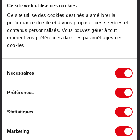
Location bureaux Tours
Ce site web utilise des cookies.
Vente bureaux Paris
Ce site utilise des cookies destinés à améliorer la
Vente bureaux Lyon
performance du site et à vous proposer des services et
Vente bureaux Toulouse
contenus personnalisés. Vous pouvez gérer à tout
Vente bureaux Bordeaux
moment vos préférences dans les paramétrages des
Vente bureaux Lille
cookies.
Vente bureaux Nantes
Vente bureaux Strasbourg
Vente bureaux Montpellier
Sélection
Nécessaires
du
Vente bureaux Tours
consentement
Location activités Paris
Location activités Toulouse
Préférences
Location activités Bordeaux
Location activités Lille
Statistiques
Location activités Nantes
Location activités Strasbourg
Location activités Montpellier
Marketing
Location activités Tours