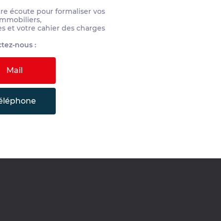
tre écoute pour formaliser vos
immobiliers,
es et votre cahier des charges
tez-nous :
Mail
éléphone