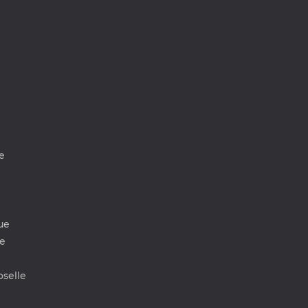
e
ue
e
selle