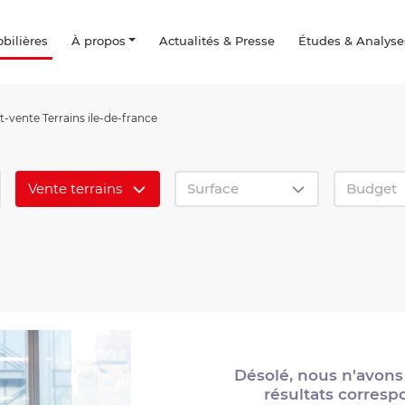
ilières
À propos
Actualités & Presse
Études & Analyse
-vente Terrains ile-de-france
Vente terrains
Surface
Budget
Désolé, nous n'avon
résultats corresp