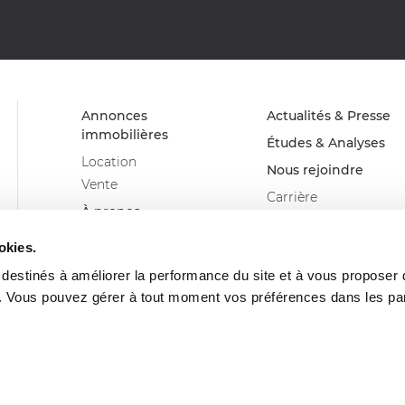
Annonces
Actualités & Presse
immobilières
Études & Analyses
Location
Nous rejoindre
Vente
Carrière
À propos
Devenir franchisé
Advenis Real Estate
Glossaire
okies.
Solutions
s destinés à améliorer la performance du site et à vous proposer
Nos métiers
. Vous pouvez gérer à tout moment vos préférences dans les p
Nos agences