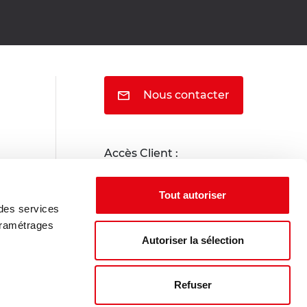
Nous contacter
Accès Client :
Portail locataire
Tout autoriser
 des services
Portail propriétaire
aramétrages
Autoriser la sélection
Refuser