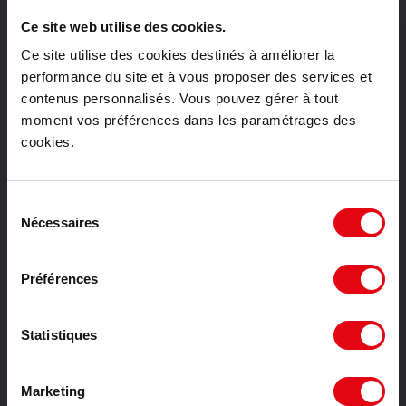
Location bureaux Montpellier
Ce site web utilise des cookies.
Location bureaux Tours
Ce site utilise des cookies destinés à améliorer la
Vente bureaux Paris
performance du site et à vous proposer des services et
Vente bureaux Lyon
contenus personnalisés. Vous pouvez gérer à tout
Vente bureaux Toulouse
moment vos préférences dans les paramétrages des
Vente bureaux Bordeaux
cookies.
Vente bureaux Lille
Vente bureaux Nantes
Vente bureaux Strasbourg
Sélection
Vente bureaux Montpellier
Nécessaires
du
Vente bureaux Tours
consentement
Location activités Paris
Préférences
Location activités Toulouse
Location activités Bordeaux
Location activités Lille
Statistiques
Location activités Nantes
Location activités Strasbourg
Marketing
Location activités Montpellier