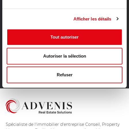
Location activités Tours
Location activités Rennes
Vente bureaux Hauts de Seine
Afficher les détails
Vente bureaux Gironde
Vente bureaux Nord
Tout autoriser
Vente bureaux Bas Rhin
Vente bureaux Loire Atlantique
Vente bureaux Haute Garonne
Autoriser la sélection
Vente bureaux Ile et Vilaine
Vente bureaux Meurthe et Moselle
Refuser
Vente bureaux Hérault
Spécialiste de l'immobilier d'entreprise Conseil, Property