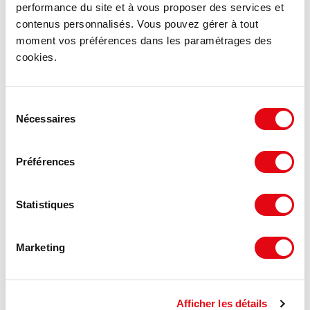
performance du site et à vous proposer des services et
contenus personnalisés. Vous pouvez gérer à tout
moment vos préférences dans les paramétrages des
cookies.
Sélection
Location Activités Entrepôts LA VERPILLIERE
Nécessaires
du
Zone d'Activité le Grand Planot, 38290 LA VERPILLIERE
consentement
Préférences
97.94 €
194 m²
HT HC/m²/an
Statistiques
Marketing
Afficher les détails