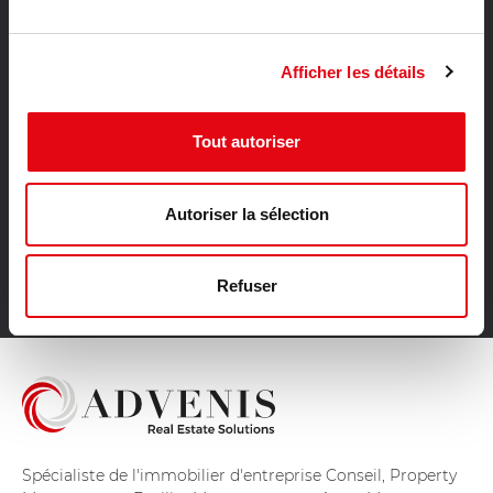
Location activités Tours
Location activités Rennes
Vente bureaux Hauts de Seine
Afficher les détails
Vente bureaux Gironde
Vente bureaux Nord
Tout autoriser
Vente bureaux Bas Rhin
Vente bureaux Loire Atlantique
Vente bureaux Haute Garonne
Autoriser la sélection
Vente bureaux Ile et Vilaine
Vente bureaux Meurthe et Moselle
Refuser
Vente bureaux Hérault
Spécialiste de l'immobilier d'entreprise Conseil, Property