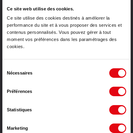
Location bureaux Montpellier
Ce site web utilise des cookies.
Location bureaux Tours
Ce site utilise des cookies destinés à améliorer la
Vente bureaux Paris
performance du site et à vous proposer des services et
Vente bureaux Lyon
contenus personnalisés. Vous pouvez gérer à tout
Vente bureaux Toulouse
moment vos préférences dans les paramétrages des
Vente bureaux Bordeaux
cookies.
Vente bureaux Lille
Vente bureaux Nantes
Vente bureaux Strasbourg
Sélection
Vente bureaux Montpellier
Nécessaires
du
Vente bureaux Tours
consentement
Location activités Paris
Préférences
Location activités Toulouse
Location activités Bordeaux
Location activités Lille
Statistiques
Location activités Nantes
Location activités Strasbourg
Marketing
Location activités Montpellier