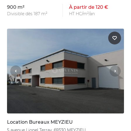
900 m²
À partir de 120 €
Divisible dès 187 m²
HT HC/m²/an
Location Bureaux MEYZIEU
5 avenue Lionel Terray, 69330 MEYZIEU