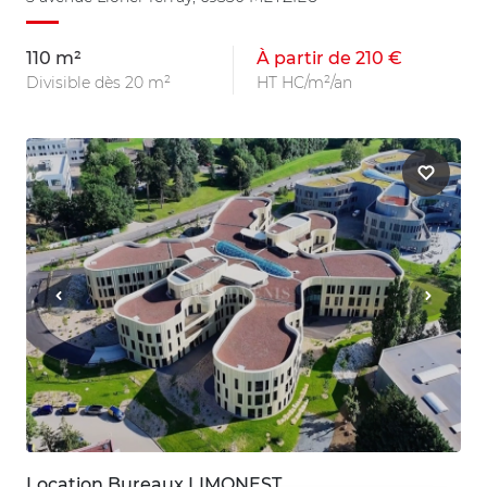
110 m²
À partir de 210 €
Divisible dès 20 m²
HT HC/m²/an
Location Bureaux LIMONEST