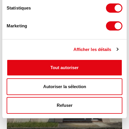
Location Bureaux DARDILLY
Statistiques
59 chemin du Moulin Carron, 69570 DARDILLY
Marketing
653.33 €
9 m²
HT HC/m²/an
Afficher les détails
Tout autoriser
Autoriser la sélection
Refuser