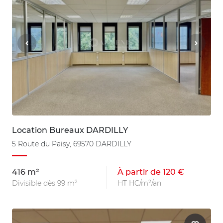
Location Bureaux DARDILLY
5 Route du Paisy, 69570 DARDILLY
416 m²
À partir de 120 €
Divisible dès 99 m²
HT HC/m²/an