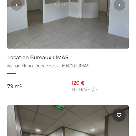
Location Bureaux LIMAS
65 rue Henri Depagneux , 69400 LIMAS
120 €
79 m²
HT HC/m²/an