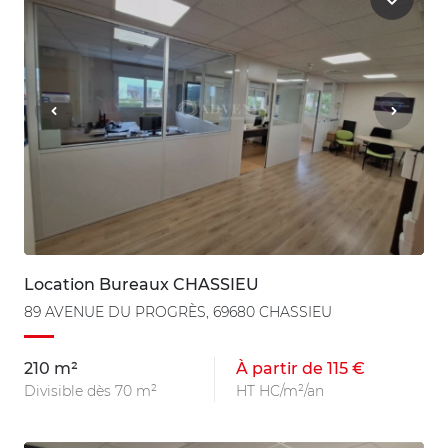
Location Bureaux CHASSIEU
89 AVENUE DU PROGRÈS, 69680 CHASSIEU
210 m²
À partir de 115 €
Divisible dès 70 m²
HT HC/m²/an