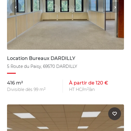
Location Bureaux DARDILLY
5 Route du Paisy, 69570 DARDILLY
416 m²
À partir de 120 €
Divisible dès 99 m²
HT HC/m²/an