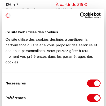
126 m²
À partir de 315 €
Divisible dès 11 m²
HT HC/m²/an
Ce site web utilise des cookies.
Ce site utilise des cookies destinés à améliorer la
performance du site et à vous proposer des services et
contenus personnalisés. Vous pouvez gérer à tout
moment vos préférences dans les paramétrages des
cookies.
Sélection
Nécessaires
du
consentement
Location Bureaux DARDILLY
Préférences
59 chemin du Moulin Carron, 69570 DARDILLY