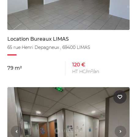
Location Bureaux LIMAS
65 rue Henri Depagneux , 69400 LIMAS
120 €
79 m²
HT HC/m²/an