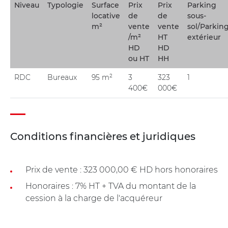
Niveau
Typologie
Surface
Prix
Prix
Parking
locative
de
de
sous-
m²
vente
vente
sol/Parkin
/m²
HT
extérieur
HD
HD
ou HT
HH
RDC
Bureaux
95 m²
3
323
1
400€
000€
Conditions financières et juridiques
Prix de vente : 323 000,00 € HD hors honoraires
Honoraires : 7% HT + TVA du montant de la
cession à la charge de l'acquéreur