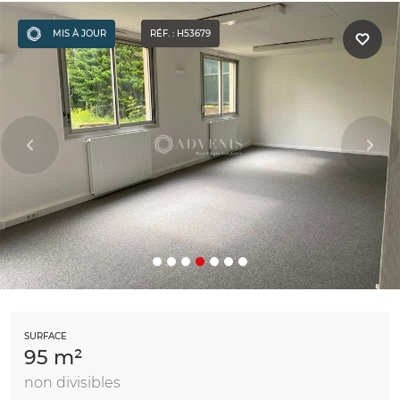
MIS À JOUR
RÉF. : H53679
SURFACE
95 m²
non divisibles