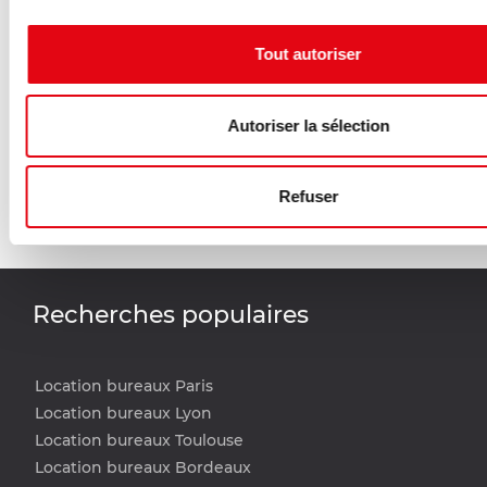
Vente Investisseur Bureaux LIMAS
Ve
Tout autoriser
3 avenue Edouard Herriot , 69400 LIMAS
ru
1 967 m²
13
Autoriser la sélection
Nous consulter
Divisible dès 82 m²
Refuser
Recherches populaires
Location bureaux Paris
Location bureaux Lyon
Location bureaux Toulouse
Location bureaux Bordeaux