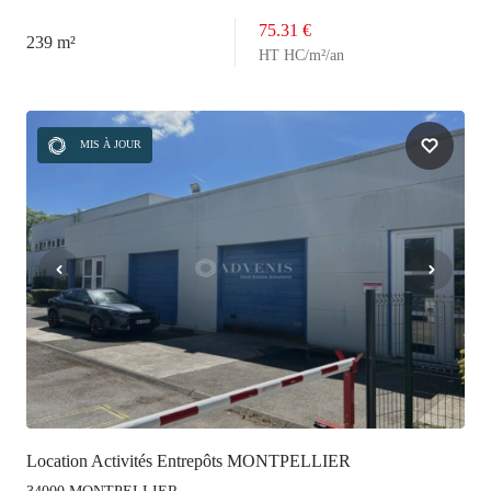
75.31 €
239 m²
HT HC/m²/an
MIS À JOUR
Location Activités Entrepôts MONTPELLIER