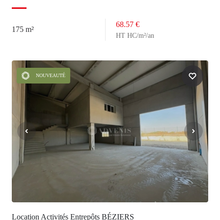
68.57 €
175 m²
HT HC/m²/an
NOUVEAUTÉ
Location Activités Entrepôts BÉZIERS