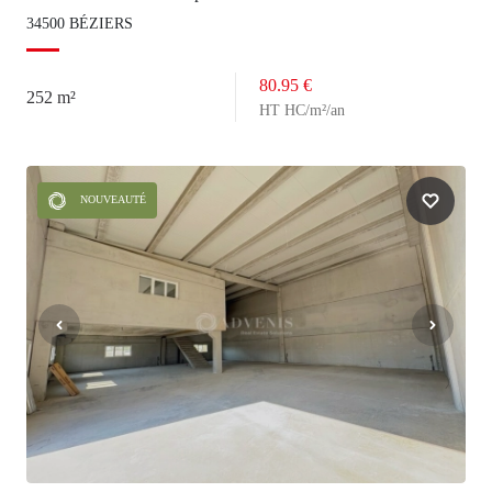
34500 BÉZIERS
80.95 €
252 m²
HT HC/m²/an
NOUVEAUTÉ