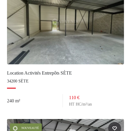
Location Activités Entrepôts SÈTE
34200 SÈTE
110 €
240 m²
HT HC/m²/an
NOUVEAUTÉ