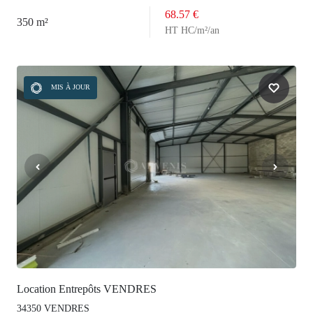
68.57 €
350 m²
HT HC/m²/an
MIS À JOUR
Location Entrepôts VENDRES
34350 VENDRES