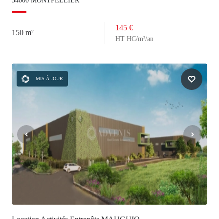
34000 MONTPELLIER
145 €
150 m²
HT HC/m²/an
MIS À JOUR