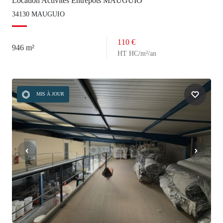
Location Activités Entrepôts MAUGUIO
34130 MAUGUIO
110 €
946 m²
HT HC/m²/an
MIS À JOUR