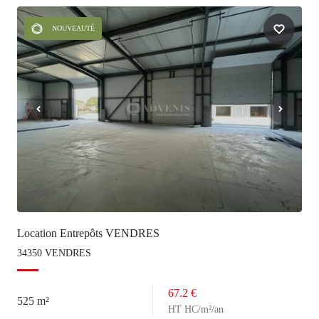
NOUVEAUTÉ
Location Entrepôts VENDRES
34350 VENDRES
67.2 €
525 m²
HT HC/m²/an