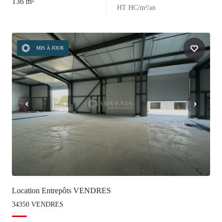
136 m²
HT HC/m²/an
MIS À JOUR
Location Entrepôts VENDRES
34350 VENDRES