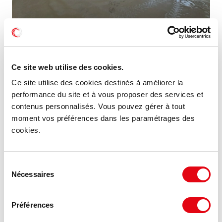
Location Activités Entrepôts BÉZIERS
34500 BÉZIERS
Ce site web utilise des cookies.
88.89 €
Ce site utilise des cookies destinés à améliorer la
189 m²
HT HC/m²/an
performance du site et à vous proposer des services et
contenus personnalisés. Vous pouvez gérer à tout
moment vos préférences dans les paramétrages des
cookies.
MIS À JOUR
Sélection
Nécessaires
du
consentement
Préférences