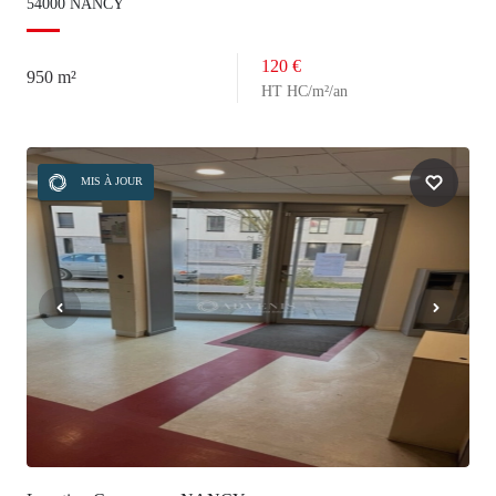
54000 NANCY
120 €
950 m²
HT HC/m²/an
MIS À JOUR