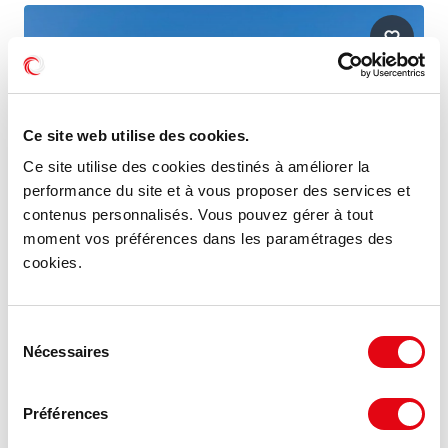
Ce site web utilise des cookies.
Ce site utilise des cookies destinés à améliorer la
performance du site et à vous proposer des services et
contenus personnalisés. Vous pouvez gérer à tout
moment vos préférences dans les paramétrages des
cookies.
Location Commerces ESSEY LES NANCY
Sélection
Nécessaires
54270 ESSEY LES NANCY
du
consentement
145 €
Préférences
1 240 m²
HT HC/m²/an