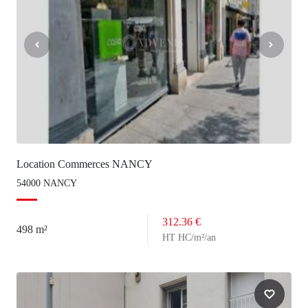
Location Commerces NANCY
54000 NANCY
312.36 €
498 m²
HT HC/m²/an