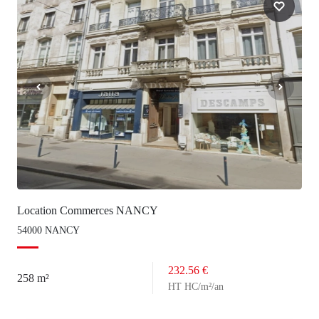
Location Commerces NANCY
54000 NANCY
232.56 €
258 m²
HT HC/m²/an