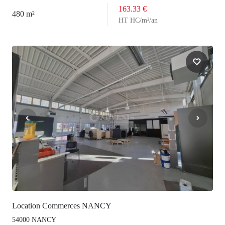
163.33 €
480 m²
HT HC/m²/an
Location Commerces NANCY
54000 NANCY