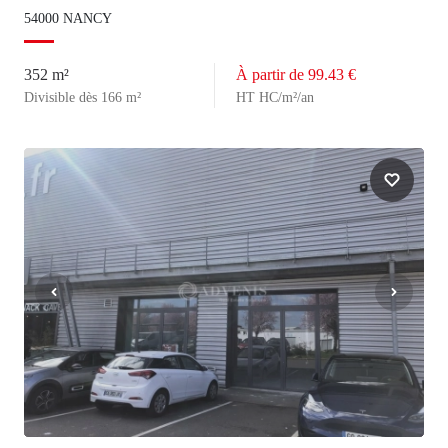
54000 NANCY
352 m²
À partir de 99.43 €
Divisible dès 166 m²
HT HC/m²/an