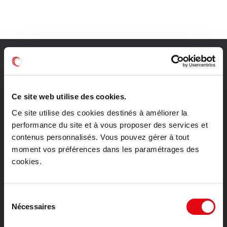
Recherches populaires
Location bureaux Paris
Ce site web utilise des cookies.
Location bureaux Lyon
Ce site utilise des cookies destinés à améliorer la
Location bureaux Toulouse
performance du site et à vous proposer des services et
Location bureaux Bordeaux
contenus personnalisés. Vous pouvez gérer à tout
Location bureaux Lille
moment vos préférences dans les paramétrages des
Location bureaux Nantes
cookies.
Location bureaux Strasbourg
Location bureaux Montpellier
Location bureaux Tours
Sélection
Nécessaires
du
Vente bureaux Paris
consentement
Vente bureaux Lyon