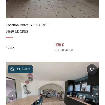
Location Bureaux LE CRÈS
34920 LE CRÈS
130 €
73 m²
HT HC/m²/an
MIS À JOUR