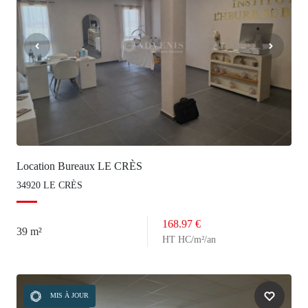
Location Bureaux LE CRÈS
34920 LE CRÈS
168.97 €
39 m²
HT HC/m²/an
MIS À JOUR