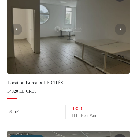
Location Bureaux LE CRÈS
34920 LE CRÈS
135 €
59 m²
HT HC/m²/an