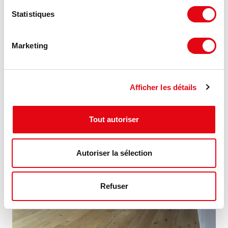
Location Bureaux MONTPELLIER
Statistiques
34080 MONTPELLIER
Marketing
144 €
25 m²
HT HC/m²/an
Afficher les détails
MIS À JOUR
Tout autoriser
Autoriser la sélection
Refuser