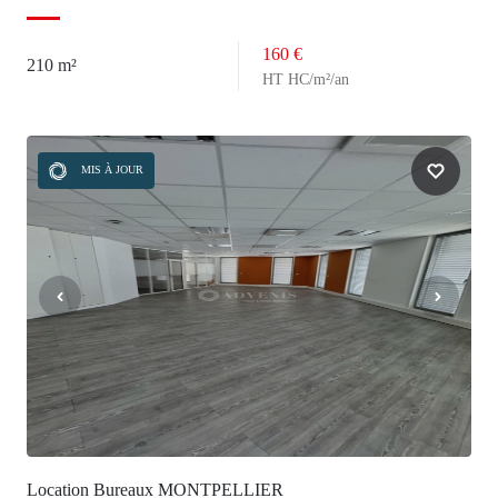
160 €
210 m²
HT HC/m²/an
MIS À JOUR
Location Bureaux MONTPELLIER