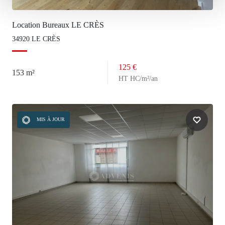
Location Bureaux LE CRÈS
34920 LE CRÈS
125 €
153 m²
HT HC/m²/an
MIS À JOUR