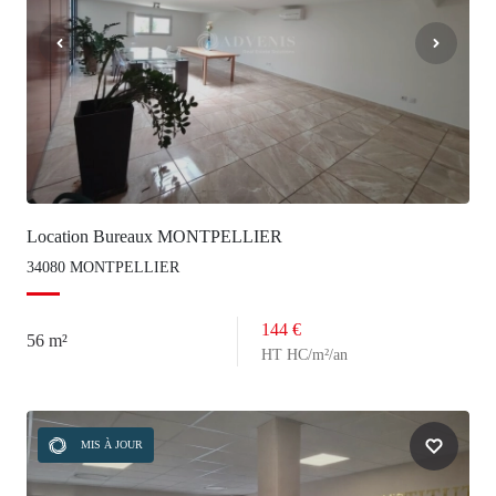
Location Bureaux MONTPELLIER
34080 MONTPELLIER
144 €
56 m²
HT HC/m²/an
MIS À JOUR