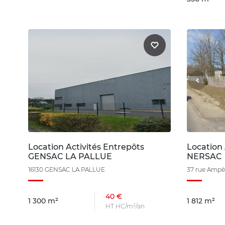
Location Activités Entrepôts
Location 
GENSAC LA PALLUE
NERSAC
16130 GENSAC LA PALLUE
37 rue Ampè
40 €
1 300 m²
1 812 m²
HT HC/m²/an