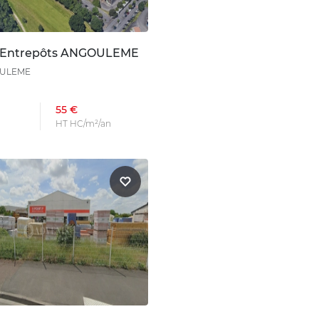
n Entrepôts ANGOULEME
OULEME
55 €
HT HC/m²/an