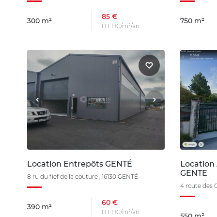
85 €
300 m²
750 m²
HT HC/m²/an
Location Entrepôts GENTÉ
Location 
GENTE
8 ru du fief de la couture , 16130 GENTÉ
4 route des 
60 €
390 m²
HT HC/m²/an
550 m²