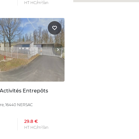
HT HC/m²/an
Activités Entrepôts
re, 16440 NERSAC
29.8 €
HT HC/m²/an