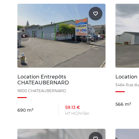
Location Entrepôts
Location
CHATEAUBERNARD
5464 Rue du
16100 CHATEAUBERNARD
566 m²
59.13 €
690 m²
HT HC/m²/an