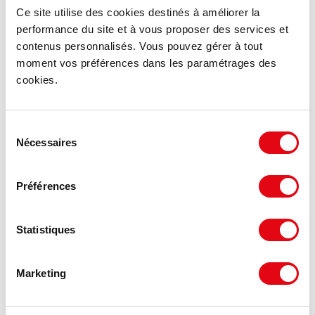
Ce site utilise des cookies destinés à améliorer la
performance du site et à vous proposer des services et
contenus personnalisés. Vous pouvez gérer à tout
moment vos préférences dans les paramétrages des
cookies.
Sélection
Nécessaires
du
consentement
Location Activités Entrepôts LA VERPILLIERE
Zone d'Activité le Grand Planot, 38290 LA VERPILLIERE
Préférences
97.94 €
Statistiques
194 m²
HT HC/m²/an
Marketing