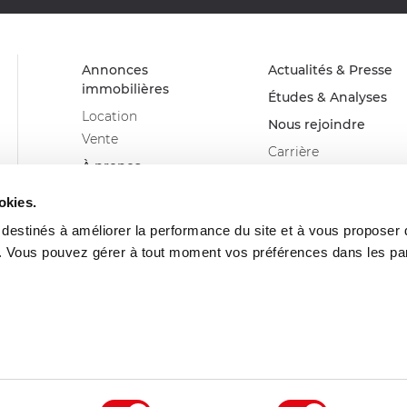
Annonces
Actualités & Presse
immobilières
Études & Analyses
Location
Nous rejoindre
Vente
Carrière
À propos
Devenir franchisé
Advenis Real Estate
Glossaire
okies.
Solutions
s destinés à améliorer la performance du site et à vous proposer
Nos métiers
. Vous pouvez gérer à tout moment vos préférences dans les p
Nos agences
Politique de confidentialité
Données personnelles
Barême Honoraire