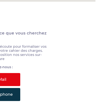
 ce que vous cherchez
 écoute pour formaliser vos
votre cahier des charges.
sition nos services sur-
ure
-nous :
ail
éphone