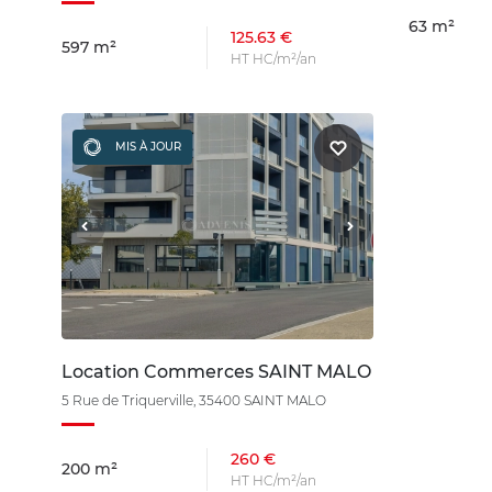
63 m²
125.63 €
597 m²
HT HC/m²/an
MIS À JOUR
Location Commerces SAINT MALO
5 Rue de Triquerville, 35400 SAINT MALO
260 €
200 m²
HT HC/m²/an