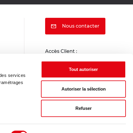
Nous contacter
Accès Client :
Portail locataire
Tout autoriser
 des services
Portail propriétaire
aramétrages
Autoriser la sélection
Refuser
Indices Insee
Nous rejoindre
Index égalité