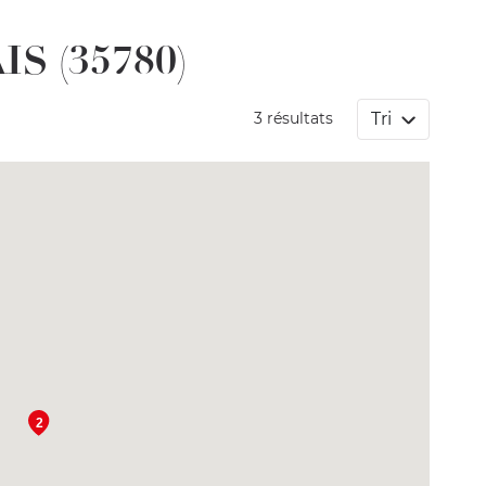
S (35780)
Tri
3 résultats
2