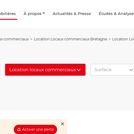
ilières
À propos
Actualités & Presse
Études & Analyse
ux commerciaux
Location Locaux commerciaux Bretagne
Location Lo
Location locaux commerciaux
Surface
Activer une alerte