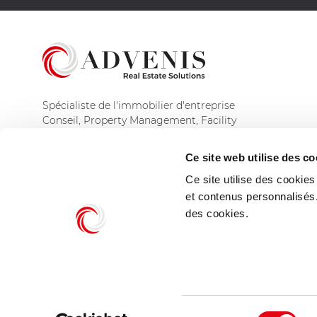
Spécialiste de l'immobilier d'entreprise
Conseil, Property Management, Facility
Management et Asset Management
Ce site web utilise des co
Découvrir le groupe
Ce site utilise des cookie
et contenus personnalisés
des cookies.
© Advenis Real Estate Solutions 2026
Mentions légales
Sélection