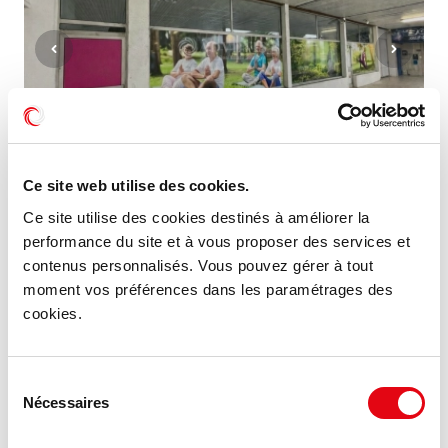
Ce site web utilise des cookies.
Ce site utilise des cookies destinés à améliorer la
Vente Commerces ORLEANS
performance du site et à vous proposer des services et
45000 ORLEANS
contenus personnalisés. Vous pouvez gérer à tout
moment vos préférences dans les paramétrages des
1 314 €
cookies.
140 m²
NET VENDEUR/m²
Sélection
Nécessaires
du
consentement