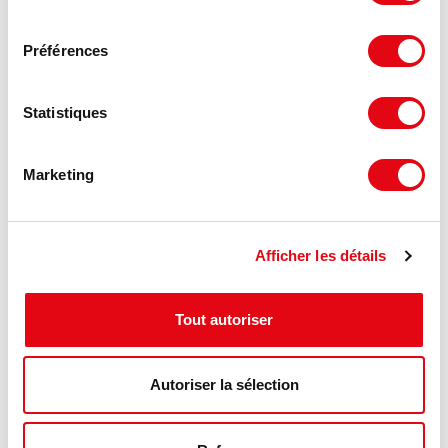
consentement
Préférences
Statistiques
Location Terrain VENDENHEIM
Marketing
13 route de Brumath, 67550 VENDENHEIM
9 320 m²
Nous consulter
Afficher les détails
Tout autoriser
MIS À JOUR
Autoriser la sélection