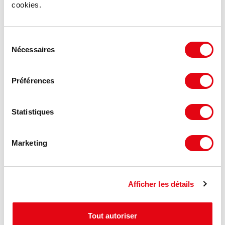
cookies.
Sélection
Nécessaires
du
consentement
Préférences
Statistiques
Vous n'avez pas trouvé ce que vous cherchez
?
Marketing
Nos consultants sont à votre écoute pour formaliser vos
projets immobiliers selon votre cahier des charges.
Nous mettons à votre disposition nos services sur-
Afficher les détails
mesure
Contactez-nous :
Tout autoriser