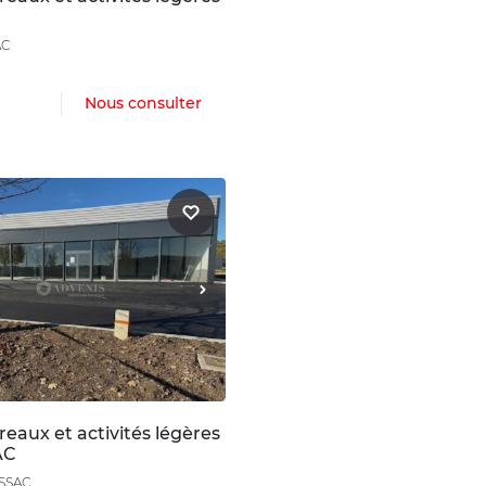
AC
Nous consulter
eaux et activités légères
AC
ISSAC