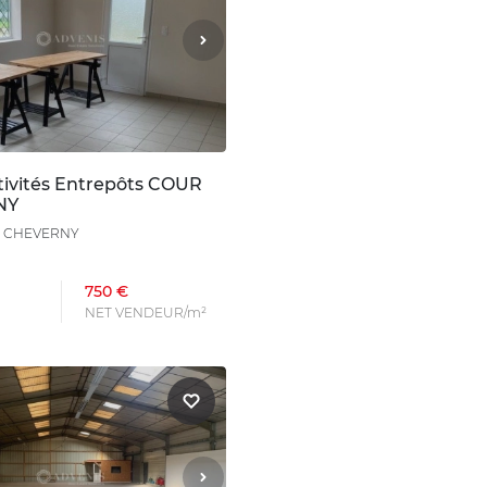
tivités Entrepôts COUR
NY
R CHEVERNY
750 €
NET VENDEUR/m²