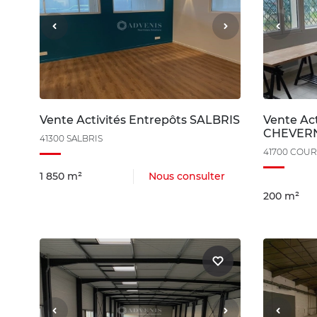
Vente Activités Entrepôts SALBRIS
Vente Ac
CHEVER
41300 SALBRIS
41700 COU
1 850 m²
Nous consulter
200 m²