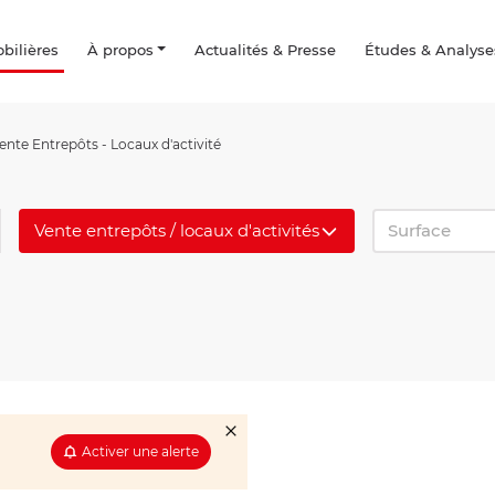
ilières
À propos
Actualités & Presse
Études & Analyse
nte Entrepôts - Locaux d'activité
Vente entrepôts / locaux d'activités
Surface
Activer une alerte