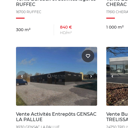
RUFFEC
CHERAC
16700 RUFFEC
17610 CHER
840 €
1 000 m²
300 m²
HD/m²
Vente Activités Entrepôts GENSAC
Vente Bur
LA PALLUE
TRELISS
16130 GENSAC LA PALLUE
24750 TREL