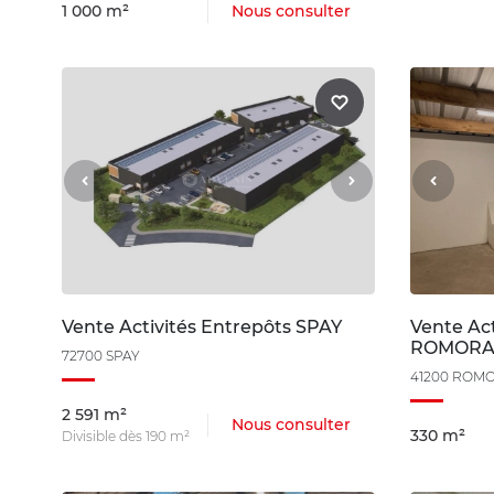
1 000 m²
Nous consulter
Vente Activités Entrepôts SPAY
Vente Act
ROMORA
72700 SPAY
41200 ROM
2 591 m²
Nous consulter
330 m²
Divisible dès 190 m²