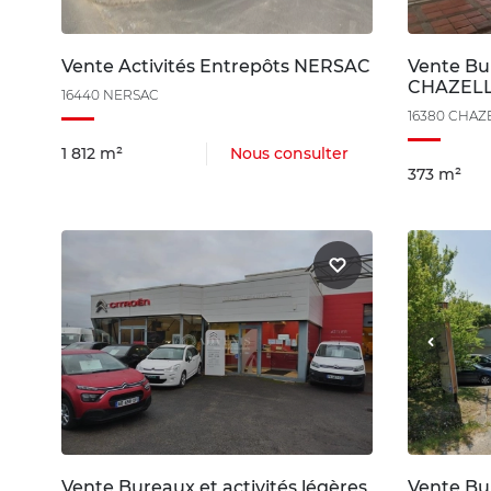
Vente Activités Entrepôts NERSAC
Vente Bur
CHAZEL
16440 NERSAC
16380 CHAZ
1 812 m²
Nous consulter
373 m²
Vente Bureaux et activités légères
Vente Bur