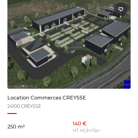
Location Commerces CREYSSE
24100 CREYSSE
140 €
250 m²
HT HC/m²/an