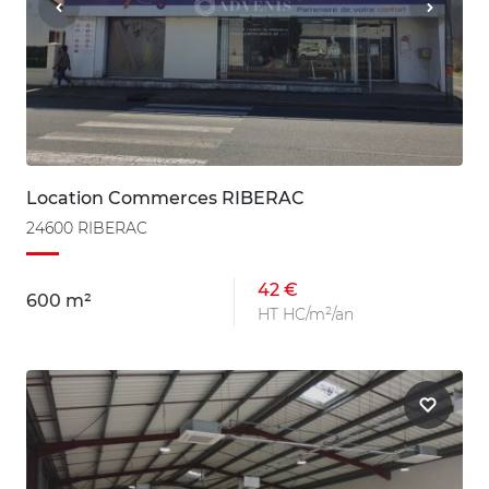
Location Commerces RIBERAC
24600 RIBERAC
42 €
600 m²
HT HC/m²/an