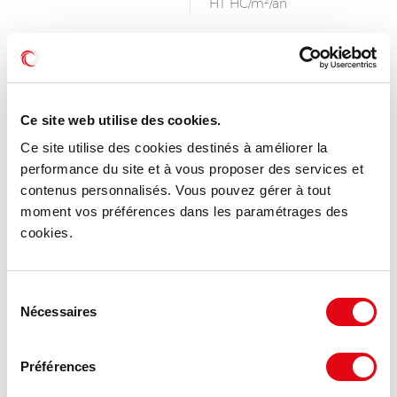
HT HC/m²/an
Ce site web utilise des cookies.
Ce site utilise des cookies destinés à améliorer la
performance du site et à vous proposer des services et
contenus personnalisés. Vous pouvez gérer à tout
moment vos préférences dans les paramétrages des
cookies.
Sélection
Nécessaires
du
Location Commerces SAINT MARTIAL
consentement
D'ALBAREDE
Préférences
24160 SAINT MARTIAL D'ALBAREDE