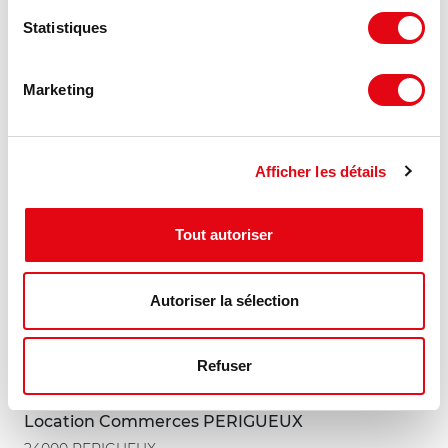
Statistiques
400 m²
À partir de 80 €
Divisible dès 130 m²
HT HC/m²/an
Marketing
Afficher les détails
Tout autoriser
Autoriser la sélection
Refuser
Location Commerces PERIGUEUX