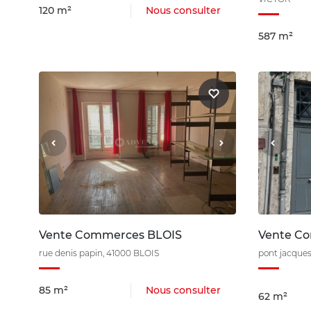
120 m²
Nous consulter
587 m²
Vente Commerces BLOIS
Vente C
rue denis papin, 41000 BLOIS
pont jacques
85 m²
Nous consulter
62 m²