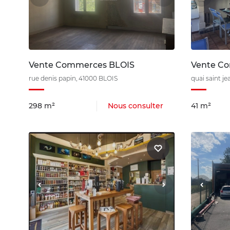
Vente Commerces BLOIS
Vente C
rue denis papin, 41000 BLOIS
quai saint j
298 m²
Nous consulter
41 m²