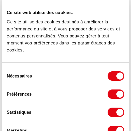
Ce site web utilise des cookies.
Ce site utilise des cookies destinés à améliorer la
performance du site et à vous proposer des services et
contenus personnalisés. Vous pouvez gérer à tout
moment vos préférences dans les paramétrages des
cookies.
Sélection
Nécessaires
du
consentement
Vente Commerces SAINT AVERTIN
10 Rue de Rochepinard, 37550 SAINT AVERTIN
Préférences
1 818 €
Statistiques
143 m²
HD HH/m²
Marketing