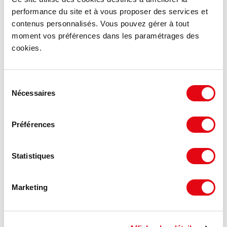
performance du site et à vous proposer des services et
contenus personnalisés. Vous pouvez gérer à tout
moment vos préférences dans les paramétrages des
cookies.
Sélection
Nécessaires
du
Vente Commerces UZEL
consentement
ZA La Berlouze, 22460 UZEL
Préférences
300 m²
1 500 €
Divisible dès 100 m²
HT/m²
Statistiques
Marketing